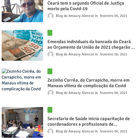
Ceará tem o segundo Oficial de Justiça
morto pela Covid-19
Blog do Amaury Alencar
fevereiro 06, 2021
Emendas individuais da bancada do Ceará
ao Orçamento da União de 2021 chegarão a
R$ 407 milhões
Blog do Amaury Alencar
fevereiro 06, 2021
Zezinho Corrêa, do Carrapicho, morre em
Manaus vítima de complicação da Covid
Blog do Amaury Alencar
fevereiro 06, 2021
Secretaria de Saúde inicia capacitação de
coordenadores e profissionais de
enfermagem sobre o uso da ferramenta
Blog do Amaury Alencar
fevereiro 06, 2021
digital do E-SUS