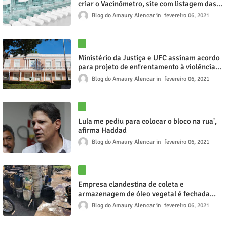
criar o Vacinômetro, site com listagem das
pessoas vacinadas no Ceará; entenda
Blog do Amaury Alencar
fevereiro 06, 2021
Ministério da Justiça e UFC assinam acordo
para projeto de enfrentamento à violência
contra as mulheres
Blog do Amaury Alencar
fevereiro 06, 2021
Lula me pediu para colocar o bloco na rua',
afirma Haddad
Blog do Amaury Alencar
fevereiro 06, 2021
Empresa clandestina de coleta e
armazenagem de óleo vegetal é fechada
pela Polícia Civil
Blog do Amaury Alencar
fevereiro 06, 2021