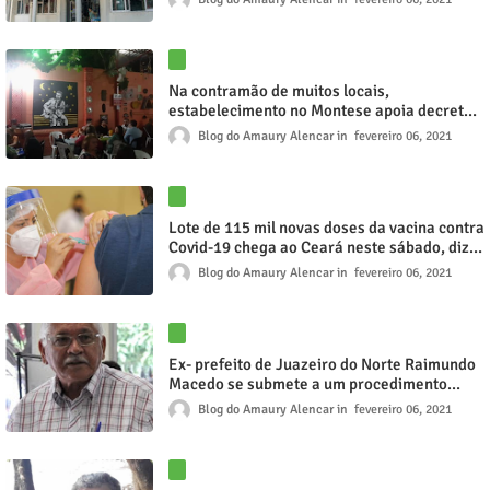
Na contramão de muitos locais,
estabelecimento no Montese apoia decreto
contra pandemia, em Fortaleza
Blog do Amaury Alencar
fevereiro 06, 2021
Lote de 115 mil novas doses da vacina contra
Covid-19 chega ao Ceará neste sábado, diz
Camilo
Blog do Amaury Alencar
fevereiro 06, 2021
Ex- prefeito de Juazeiro do Norte Raimundo
Macedo se submete a um procedimento
cirúrgico neste sábado (6)
Blog do Amaury Alencar
fevereiro 06, 2021