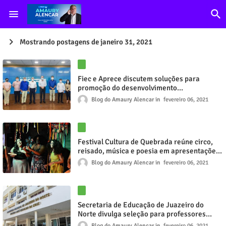
Mostrando postagens de janeiro 31, 2021
Fiec e Aprece discutem soluções para
promoção do desenvolvimento
socioeconômico municipal
Blog do Amaury Alencar
fevereiro 06, 2021
Festival Cultura de Quebrada reúne circo,
reisado, música e poesia em apresentações
online e presenciais neste fim de semana
Blog do Amaury Alencar
fevereiro 06, 2021
Secretaria de Educação de Juazeiro do
Norte divulga seleção para professores
temporários
Blog do Amaury Alencar
fevereiro 06, 2021