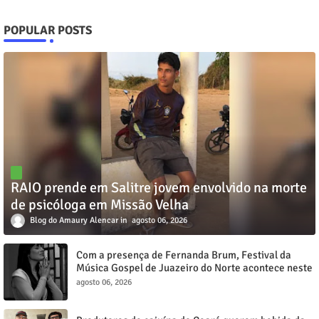
POPULAR POSTS
RAIO prende em Salitre jovem envolvido na morte
de psicóloga em Missão Velha
Blog do Amaury Alencar
agosto 06, 2026
Com a presença de Fernanda Brum, Festival da
Música Gospel de Juazeiro do Norte acontece neste
sábado, 8
agosto 06, 2026