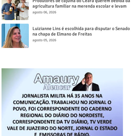
Produtores de cajuína do Ceará querem bebida da
agricultura familiar na merenda escolar e levam
reivindicação à agenda política
agosto 06, 2026
Luizianne Lins é escolhida para disputar o Senado
na chapa de Elmano de Freitas
agosto 05, 2026