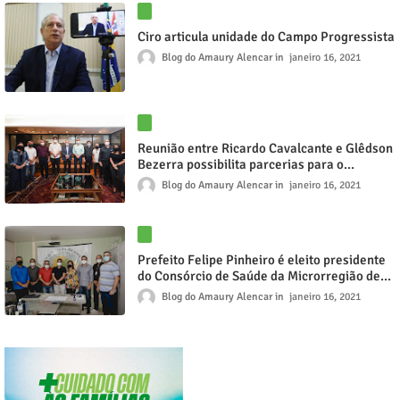
Ciro articula unidade do Campo Progressista
Blog do Amaury Alencar
janeiro 16, 2021
Reunião entre Ricardo Cavalcante e Glêdson
Bezerra possibilita parcerias para o
desenvolvimento econômico e industrial de
Blog do Amaury Alencar
janeiro 16, 2021
Juazeiro do Norte
Prefeito Felipe Pinheiro é eleito presidente
do Consórcio de Saúde da Microrregião de
Itapipoca
Blog do Amaury Alencar
janeiro 16, 2021