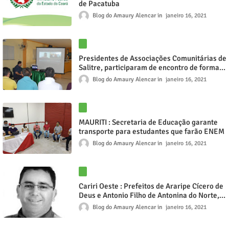
de Pacatuba
Blog do Amaury Alencar
janeiro 16, 2021
Presidentes de Associações Comunitárias de
Salitre, participaram de encontro de forma
virtual com o coordenador estadual de
Blog do Amaury Alencar
janeiro 16, 2021
saneamento da secretaria de
Desenvolvimento Agrário do Ceará
MAURITI : Secretaria de Educação garante
transporte para estudantes que farão ENEM
Blog do Amaury Alencar
janeiro 16, 2021
Cariri Oeste : Prefeitos de Araripe Cícero de
Deus e Antonio Filho de Antonina do Norte,
disputam a presidência do consórcio de
Blog do Amaury Alencar
janeiro 16, 2021
resíduos sólidos da Região, Araripe é a sede
da eleição na próxima terça feira (19)