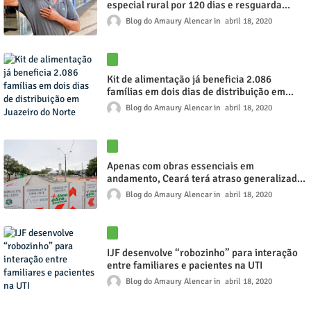
especial rural por 120 dias e resguarda
direito dos beneficiários durante a pandemia
Blog do Amaury Alencar
abril 18, 2020
Kit de alimentação já beneficia 2.086
famílias em dois dias de distribuição em
Juazeiro do Norte
Blog do Amaury Alencar
abril 18, 2020
Apenas com obras essenciais em
andamento, Ceará terá atraso generalizado
após a crise
Blog do Amaury Alencar
abril 18, 2020
IJF desenvolve “robozinho” para interação
entre familiares e pacientes na UTI
Blog do Amaury Alencar
abril 18, 2020