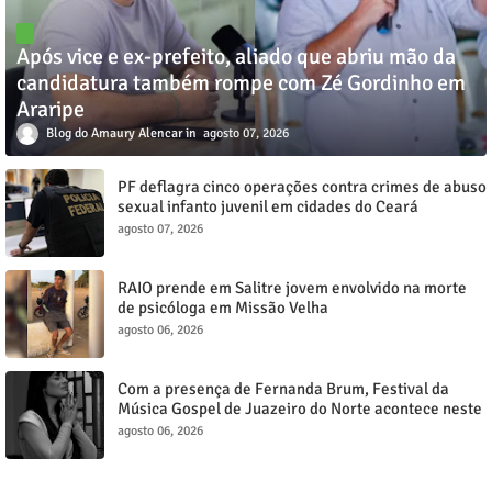
Após vice e ex-prefeito, aliado que abriu mão da
candidatura também rompe com Zé Gordinho em
Araripe
Blog do Amaury Alencar
agosto 07, 2026
PF deflagra cinco operações contra crimes de abuso
sexual infanto juvenil em cidades do Ceará
agosto 07, 2026
RAIO prende em Salitre jovem envolvido na morte
de psicóloga em Missão Velha
agosto 06, 2026
Com a presença de Fernanda Brum, Festival da
Música Gospel de Juazeiro do Norte acontece neste
sábado, 8
agosto 06, 2026