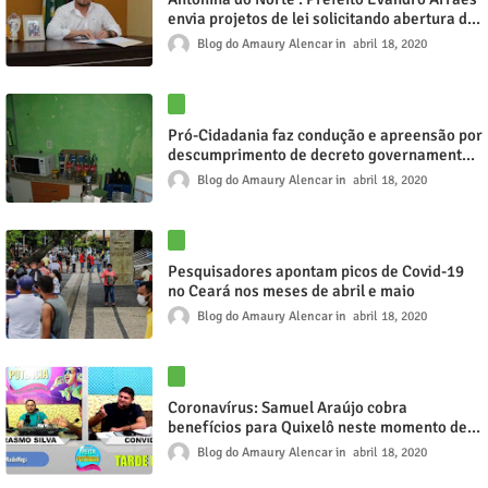
envia projetos de lei solicitando abertura de
crédito suplmentar para ás secretarias
Blog do Amaury Alencar
abril 18, 2020
municipais de saúde e assistência social na
guerra ao combate ao Covid 19
Pró-Cidadania faz condução e apreensão por
descumprimento de decreto governamental
em Tauá
Blog do Amaury Alencar
abril 18, 2020
Pesquisadores apontam picos de Covid-19
no Ceará nos meses de abril e maio
Blog do Amaury Alencar
abril 18, 2020
Coronavírus: Samuel Araújo cobra
benefícios para Quixelô neste momento de
crise
Blog do Amaury Alencar
abril 18, 2020