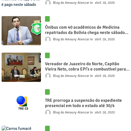
neste sábado
Blog do Amaury Alencar
abril 18, 2020
Ônibus com 40 acadêmicos de Medicina
repatriados da Bolívia chega neste sábado
(18) a Juazeiro do Norte
Blog do Amaury Alencar
abril 18, 2020
Vereador de Juazeiro do Norte, Capitão
Vieira Neto, cobra EPI’s e combustível para a
PolíciaMilitar
Blog do Amaury Alencar
abril 18, 2020
TRE prorroga a suspensão do expediente
presencial em todo o estado até 30/4
Blog do Amaury Alencar
abril 18, 2020