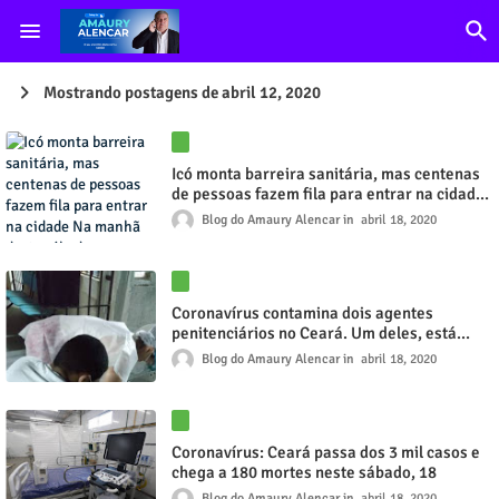
Mostrando postagens de abril 12, 2020
Icó monta barreira sanitária, mas centenas
de pessoas fazem fila para entrar na cidade
Na manhã deste sábado, uma longa fila de
Blog do Amaury Alencar
abril 18, 2020
carros foi vista na entrada do Município
Coronavírus contamina dois agentes
penitenciários no Ceará. Um deles, está
internado em uma UTI
Blog do Amaury Alencar
abril 18, 2020
Coronavírus: Ceará passa dos 3 mil casos e
chega a 180 mortes neste sábado, 18
Blog do Amaury Alencar
abril 18, 2020