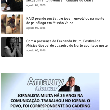
sexual infanto juvenil em cidades do Ceará
agosto 07, 2026
RAIO prende em Salitre jovem envolvido na morte
de psicóloga em Missão Velha
agosto 06, 2026
Com a presença de Fernanda Brum, Festival da
Música Gospel de Juazeiro do Norte acontece neste
sábado, 8
agosto 06, 2026