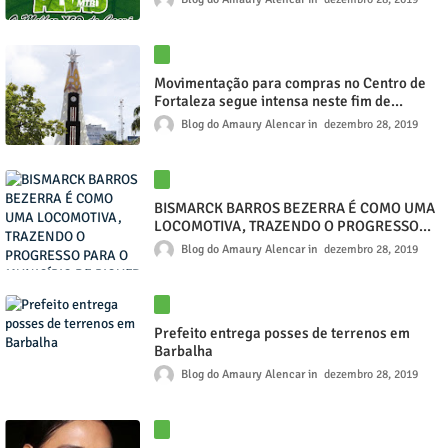
Movimentação para compras no Centro de
Fortaleza segue intensa neste fim de
dezembro
Blog do Amaury Alencar
dezembro 28, 2019
BISMARCK BARROS BEZERRA É COMO UMA
LOCOMOTIVA, TRAZENDO O PROGRESSO
PARA O MUNICÍPIO DE PIQUET CARNEIRO E
Blog do Amaury Alencar
dezembro 28, 2019
SE FIRMA COMO UM DOS MELHORES
PREFEITOS DO ESTADO DO CEARÁ QUIÇÁ
DO SEMIÁRIDO NORDESTINO"
Prefeito entrega posses de terrenos em
Barbalha
Blog do Amaury Alencar
dezembro 28, 2019