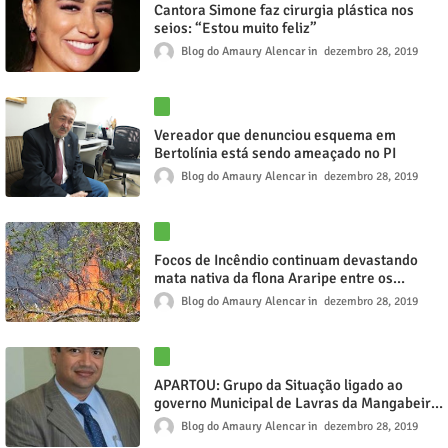
Cantora Simone faz cirurgia plástica nos
seios: “Estou muito feliz”
Blog do Amaury Alencar
dezembro 28, 2019
Vereador que denunciou esquema em
Bertolínia está sendo ameaçado no PI
Blog do Amaury Alencar
dezembro 28, 2019
Focos de Incêndio continuam devastando
mata nativa da flona Araripe entre os
municípios de Barbalha e Jardim
Blog do Amaury Alencar
dezembro 28, 2019
APARTOU: Grupo da Situação ligado ao
governo Municipal de Lavras da Mangabeira
terá dois a três pré candidatos a sucessão
Blog do Amaury Alencar
dezembro 28, 2019
municipal