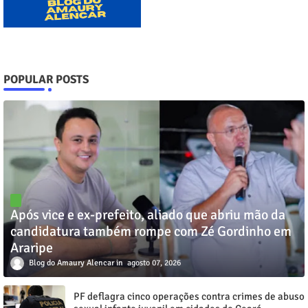
POPULAR POSTS
Após vice e ex-prefeito, aliado que abriu mão da
candidatura também rompe com Zé Gordinho em
Araripe
Blog do Amaury Alencar
agosto 07, 2026
PF deflagra cinco operações contra crimes de abuso