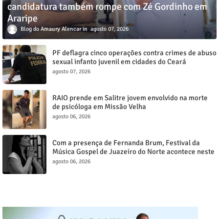
candidatura também rompe com Zé Gordinho em
Araripe
Blog do Amaury Alencar
agosto 07, 2026
PF deflagra cinco operações contra crimes de abuso
sexual infanto juvenil em cidades do Ceará
agosto 07, 2026
RAIO prende em Salitre jovem envolvido na morte
de psicóloga em Missão Velha
agosto 06, 2026
Com a presença de Fernanda Brum, Festival da
Música Gospel de Juazeiro do Norte acontece neste
sábado, 8
agosto 06, 2026