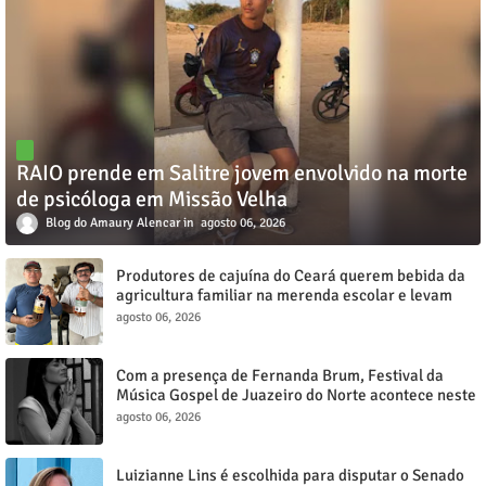
RAIO prende em Salitre jovem envolvido na morte
de psicóloga em Missão Velha
Blog do Amaury Alencar
agosto 06, 2026
Produtores de cajuína do Ceará querem bebida da
agricultura familiar na merenda escolar e levam
reivindicação à agenda política
agosto 06, 2026
Com a presença de Fernanda Brum, Festival da
Música Gospel de Juazeiro do Norte acontece neste
sábado, 8
agosto 06, 2026
Luizianne Lins é escolhida para disputar o Senado