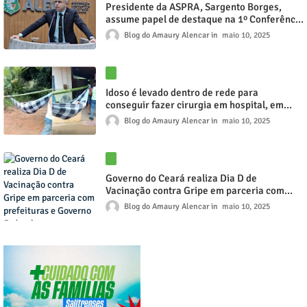
Presidente da ASPRA, Sargento Borges,
assume papel de destaque na 1º Conferência
da ANERMB Nordeste na Alece e se reúne
Blog do Amaury Alencar
maio 10, 2025
com o líder do governo
Idoso é levado dentro de rede para
conseguir fazer cirurgia em hospital, em
Meruoca
Blog do Amaury Alencar
maio 10, 2025
Governo do Ceará realiza Dia D de
Vacinação contra Gripe em parceria com
prefeituras e Governo Federal
Blog do Amaury Alencar
maio 10, 2025