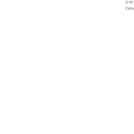
O PC 
Cata