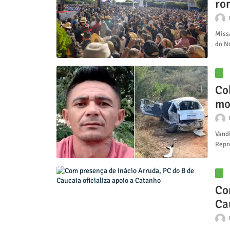
ro
Miss
do N
Co
mo
ac
Vandi
Repr
Co
Ca