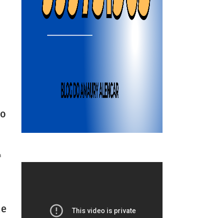
ão
a
ne