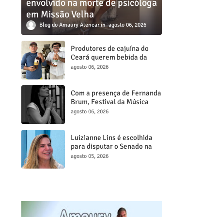
envolvido na morte de psicóloga
em Missão Velha
Blog do Amaury Alencar
agosto 06, 2026
Produtores de cajuína do
Ceará querem bebida da
agricultura familiar na
agosto 06, 2026
merenda escolar e levam
reivindicação à agenda
política
Com a presença de Fernanda
Brum, Festival da Música
Gospel de Juazeiro do Norte
agosto 06, 2026
acontece neste sábado, 8
Luizianne Lins é escolhida
para disputar o Senado na
chapa de Elmano de Freitas
agosto 05, 2026