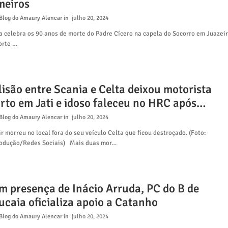
meiros
Blog do Amaury Alencar
julho 20, 2024
a celebra os 90 anos de morte do Padre Cícero na capela do Socorro em Juazei
orte …
lisão entre Scania e Celta deixou motorista
rto em Jati e idoso faleceu no HRC após
idente doméstico
Blog do Amaury Alencar
julho 20, 2024
r morreu no local fora do seu veículo Celta que ficou destroçado. (Foto:
odução/Redes Sociais) Mais duas mor…
m presença de Inácio Arruda, PC do B de
ucaia oficializa apoio a Catanho
Blog do Amaury Alencar
julho 20, 2024