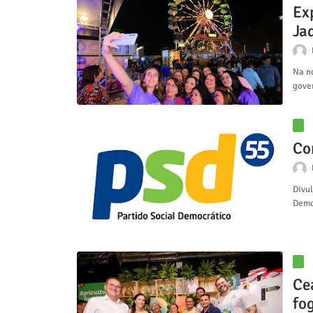
Ex
Ja
Na no
gove
Co
Divu
Demo
Ce
fog