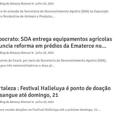
tande da SDA na Expocrato
Blog do Amaury Alencar
julho 20, 2024
ro do estande da Secretaria do Desenvolvimento Agrário (SDA) na Exposição
ro Nordestina de Animais e Produtos…
pocrato: SDA entrega equipamentos agrícolas
uncia reforma em prédios da Ematerce no
iri
Blog do Amaury Alencar
julho 20, 2024
verno do Ceará, por meio da Secretaria do Desenvolvimento Agrário (SDA),
egou três motoensiladeiras e duas pl…
taleza : Festival Halleluya é ponto de doação
 sangue até domingo, 21
Blog do Amaury Alencar
julho 20, 2024
ce recebe doações no Festival Halleluya até o próximo domingo, 21 …