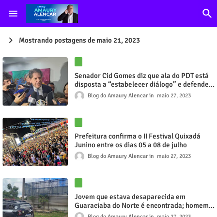
Mostrando postagens de maio 21, 2023
Senador Cid Gomes diz que ala do PDT está
disposta a “estabelecer diálogo” e defende
união com PT
Blog do Amaury Alencar
maio 27, 2023
Prefeitura confirma o II Festival Quixadá
Junino entre os dias 05 a 08 de julho
Blog do Amaury Alencar
maio 27, 2023
Jovem que estava desaparecida em
Guaraciaba do Norte é encontrada; homem é
detido
Blog do Amaury Alencar
maio 27, 2023