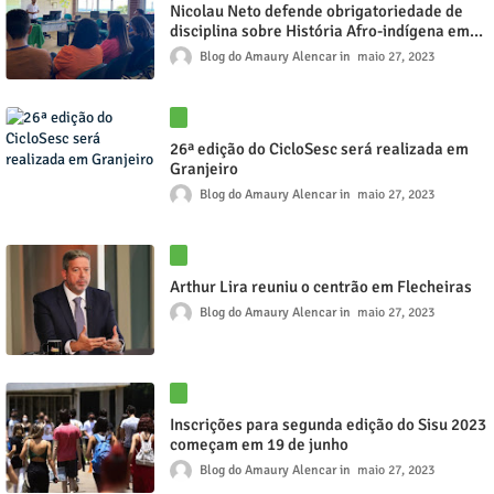
Nicolau Neto defende obrigatoriedade de
disciplina sobre História Afro-indígena em
formação na EEM Patativa do Assaré
Blog do Amaury Alencar
maio 27, 2023
26ª edição do CicloSesc será realizada em
Granjeiro
Blog do Amaury Alencar
maio 27, 2023
Arthur Lira reuniu o centrão em Flecheiras
Blog do Amaury Alencar
maio 27, 2023
Inscrições para segunda edição do Sisu 2023
começam em 19 de junho
Blog do Amaury Alencar
maio 27, 2023