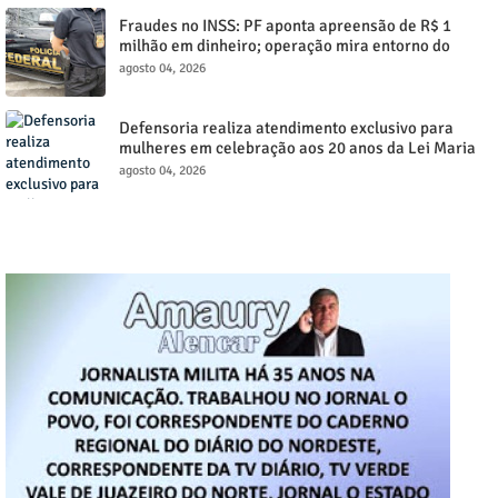
Fraudes no INSS: PF aponta apreensão de R$ 1
milhão em dinheiro; operação mira entorno do
senador Weverton Rocha
agosto 04, 2026
Defensoria realiza atendimento exclusivo para
mulheres em celebração aos 20 anos da Lei Maria
da Penha, nos dias (4) e (5), de agosto em Juazeiro
agosto 04, 2026
do Norte