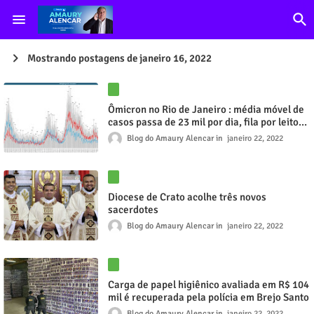
Mostrando postagens de janeiro 16, 2022
Ômicron no Rio de Janeiro : média móvel de
casos passa de 23 mil por dia, fila por leitos
vai a 200 e 1,2 mil estão internados com
Blog do Amaury Alencar
janeiro 22, 2022
Covid
Diocese de Crato acolhe três novos
sacerdotes
Blog do Amaury Alencar
janeiro 22, 2022
Carga de papel higiênico avaliada em R$ 104
mil é recuperada pela polícia em Brejo Santo
Blog do Amaury Alencar
janeiro 22, 2022