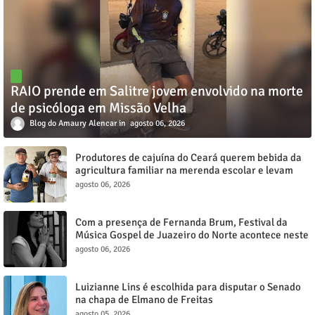
RAIO prende em Salitre jovem envolvido na morte
de psicóloga em Missão Velha
Blog do Amaury Alencar
agosto 06, 2026
Produtores de cajuína do Ceará querem bebida da
agricultura familiar na merenda escolar e levam
reivindicação à agenda política
agosto 06, 2026
Com a presença de Fernanda Brum, Festival da
Música Gospel de Juazeiro do Norte acontece neste
sábado, 8
agosto 06, 2026
Luizianne Lins é escolhida para disputar o Senado
na chapa de Elmano de Freitas
agosto 05, 2026