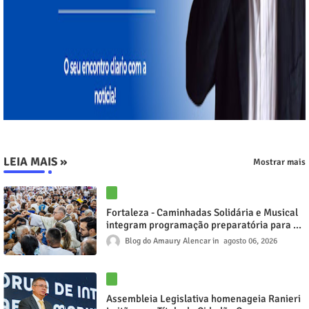
LEIA MAIS »
Mostrar mais
Fortaleza - Caminhadas Solidária e Musical
integram programação preparatória para a
24ª Caminhada com Maria
Blog do Amaury Alencar
agosto 06, 2026
Assembleia Legislativa homenageia Ranieri