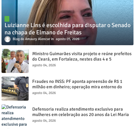
Luizianne Lins é escolhida para disputar o Senado
na chapa de Elmano de Freitas
Blog do Amaury Alencar
agosto 05, 2026
Ministro Guimarães visita projeto e reúne prefeitos
do Ceará, em Fortaleza, nestes dias 4 e 5
agosto 04, 2026
Fraudes no INSS: PF aponta apreensão de R$ 1
milhão em dinheiro; operação mira entorno do
senador Weverton Rocha
agosto 04, 2026
Defensoria realiza atendimento exclusivo para
mulheres em celebração aos 20 anos da Lei Maria
da Penha, nos dias (4) e (5), de agosto em Juazeiro
agosto 04, 2026
do Norte