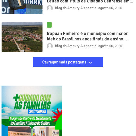
Leitão com Título de Cidadão Cearense em
reconhecimento à contribuição ao setor
Blog do Amaury Alencar
agosto 06, 2026
automotivo
Irapuan Pinheiro é o município com maior
Ideb do Brasil nos anos finais do ensino
fundamental
Blog do Amaury Alencar
agosto 06, 2026
Carregar mais postagens