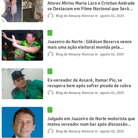
Atores Mirins Maria Lara e Cristian Andrade
se Destacam em Filme Nacional que Será
Lançado em Breve
Blog do Amaury Alencar
agosto 02, 2025
Juazeiro do Norte : Glêdson Bezerra vence
mais uma ação eleitoral movida pela
coligação adversária; terceira será
Blog do Amaury Alencar
agosto 02, 2025
recorrida no TRE
Ex-vereador de Assaré, Itamar Pio, se
recupera bem após sofrer picada de cobra
Blog do Amaury Alencar
agosto 02, 2025
Julgado em Juazeiro do Norte motorista que
matou vereador num bar após discussão
política, no município de Catarina
Blog do Amaury Alencar
agosto 02, 2025