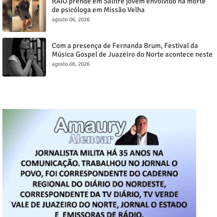
RAIO prende em Salitre jovem envolvido na morte
de psicóloga em Missão Velha
agosto 06, 2026
Com a presença de Fernanda Brum, Festival da
Música Gospel de Juazeiro do Norte acontece neste
sábado, 8
agosto 06, 2026