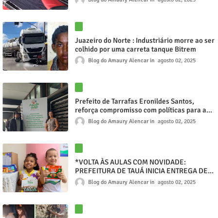
Juazeiro do Norte : Industriário morre ao ser
colhido por uma carreta tanque Bitrem
Blog do Amaury Alencar
agosto 02, 2025
Prefeito de Tarrafas Eronildes Santos,
reforça compromisso com políticas para a
primeira infância em evento em Fortaleza
Blog do Amaury Alencar
agosto 02, 2025
*VOLTA ÀS AULAS COM NOVIDADE:
PREFEITURA DE TAUÁ INICIA ENTREGA DE
KITS ESCOLARES PARA ALUNOS DA REDE
Blog do Amaury Alencar
agosto 02, 2025
MUNICIPAL