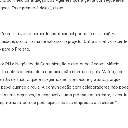
o. É por meio da atuação dos Agentes que a gente consegue levar
ece. Esse prêmio é deles”, disse.
erco realiza alinhamento institucional por meio de reuniões
idade, como forma de valorizar o projeto. Outra iniciativa recente
 para o Projeto.
hor RH e Negócios da Comunicação e diretor do Cecom, Márcio
eto coletivo dedicado à comunicação interna no país. “A força do
de 90% de tudo o que entregamos ao mercado é gratuito, porque
papel quando circula. A comunicação com colaboradores não pod
ando uma organização desenvolve uma prática consistente, executa
ompartilhada, porque pode ajudar outras empresas a evoluírem”,