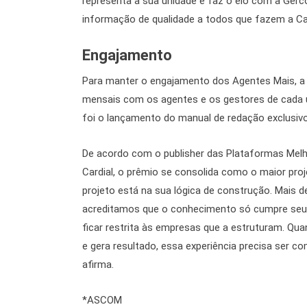
representa a sua unidade e faz o elo com a Gerc
informação de qualidade a todos que fazem a Cag
Engajamento
Para manter o engajamento dos Agentes Mais, a G
mensais com os agentes e os gestores de cada un
foi o lançamento do manual de redação exclusivo
De acordo com o publisher das Plataformas Mel
Cardial, o prêmio se consolida como o maior proj
projeto está na sua lógica de construção. Mais 
acreditamos que o conhecimento só cumpre seu 
ficar restrita às empresas que a estruturam. Qu
e gera resultado, essa experiência precisa ser c
afirma.
*ASCOM