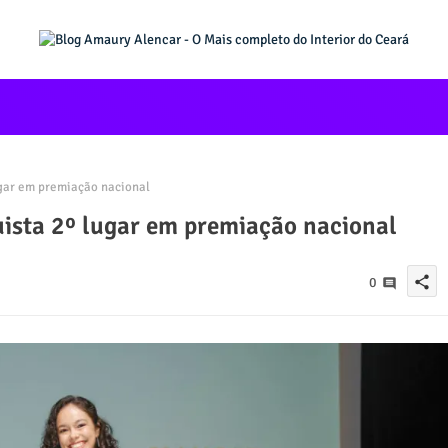
gar em premiação nacional
sta 2º lugar em premiação nacional
share
0