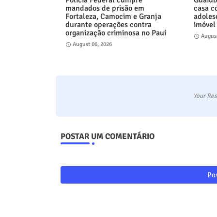
Polícia Federal cumpre
Guaiúb
mandados de prisão em
casa c
Fortaleza, Camocim e Granja
adoles
durante operações contra
imóvel
organização criminosa no Pauí
August
August 06, 2026
Your Res
POSTAR UM COMENTÁRIO
Pos