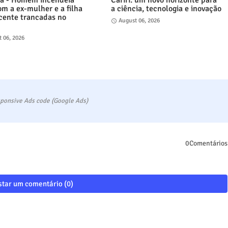
a - Homem incendeia
Cariri: um novo horizonte para
om a ex-mulher e a filha
a ciência, tecnologia e inovação
cente trancadas no
August 06, 2026
 06, 2026
ponsive Ads code (Google Ads)
0Comentários
tar um comentário (0)