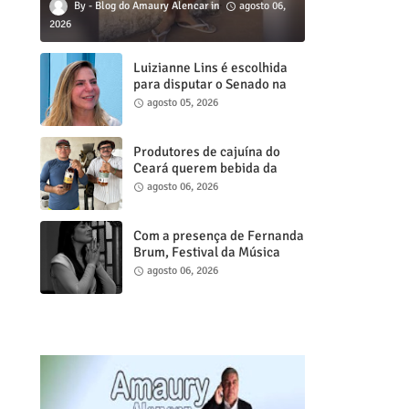
Blog do Amaury Alencar
agosto 06,
2026
Luizianne Lins é escolhida
para disputar o Senado na
chapa de Elmano de Freitas
agosto 05, 2026
Produtores de cajuína do
Ceará querem bebida da
agricultura familiar na
agosto 06, 2026
merenda escolar e levam
reivindicação à agenda
política
Com a presença de Fernanda
Brum, Festival da Música
Gospel de Juazeiro do Norte
agosto 06, 2026
acontece neste sábado, 8