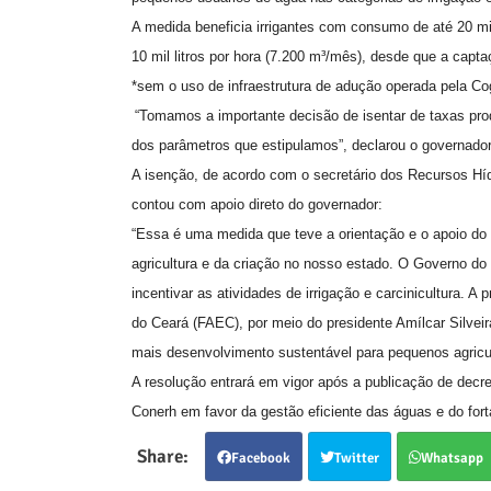
A medida beneficia irrigantes com consumo de até 20 mi
10 mil litros por hora (7.200 m³/mês), desde que a capt
*sem o uso de infraestrutura de adução operada pela Co
“Tomamos a importante decisão de isentar de taxas pro
dos parâmetros que estipulamos”, declarou o governado
A isenção, de acordo com o secretário dos Recursos Hídr
contou com apoio direto do governador:
“Essa é uma medida que teve a orientação e o apoio do 
agricultura e da criação no nosso estado. O Governo do
incentivar as atividades de irrigação e carcinicultura. A
do Ceará (FAEC), por meio do presidente Amílcar Silvei
mais desenvolvimento sustentável para pequenos agricult
A resolução entrará em vigor após a publicação de decr
Conerh em favor da gestão eficiente das águas e do fort
Facebook
Twitter
Whatsapp