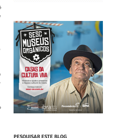
é
e
e
m
o
o
PESQUISAR ESTE BLOG