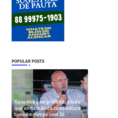
POPULAR POSTS
Após vice e ex-prefeito, aliado
que abriu mão da candidatura
também rompe com Zé