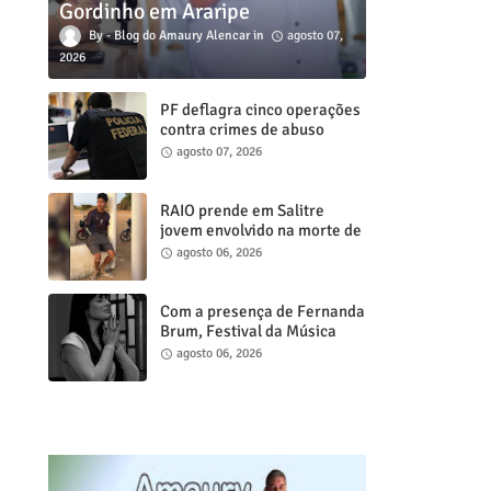
Gordinho em Araripe
Blog do Amaury Alencar
agosto 07,
2026
PF deflagra cinco operações
contra crimes de abuso
sexual infanto juvenil em
agosto 07, 2026
cidades do Ceará
RAIO prende em Salitre
jovem envolvido na morte de
psicóloga em Missão Velha
agosto 06, 2026
Com a presença de Fernanda
Brum, Festival da Música
Gospel de Juazeiro do Norte
agosto 06, 2026
acontece neste sábado, 8