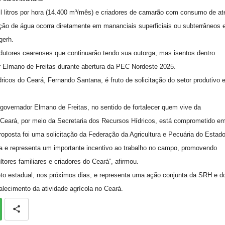
l litros por hora (14.400 m³/mês) e criadores de camarão com consumo de at
ação de água ocorra diretamente em mananciais superficiais ou subterrâneos 
gerh.
dutores cearenses que continuarão tendo sua outorga, mas isentos dentro
r Elmano de Freitas durante abertura da PEC Nordeste 2025.
icos do Ceará, Fernando Santana, é fruto de solicitação do setor produtivo 
governador Elmano de Freitas, no sentido de fortalecer quem vive da
 Ceará, por meio da Secretaria dos Recursos Hídricos, está comprometido e
 proposta foi uma solicitação da Federação da Agricultura e Pecuária do Estad
ra e representa um importante incentivo ao trabalho no campo, promovendo
ores familiares e criadores do Ceará”, afirmou.
eto estadual, nos próximos dias, e representa uma ação conjunta da SRH e d
alecimento da atividade agrícola no Ceará.