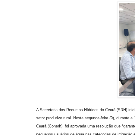
A Secretaria dos Recursos Hídricos do Ceará (SRH) ini
setor produtivo rural. Nesta segunda-feira (9), durante 
Ceará (Conerh), foi aprovada uma resolução que *garante
pequenos usuários de água nas categorias de irrigação e 