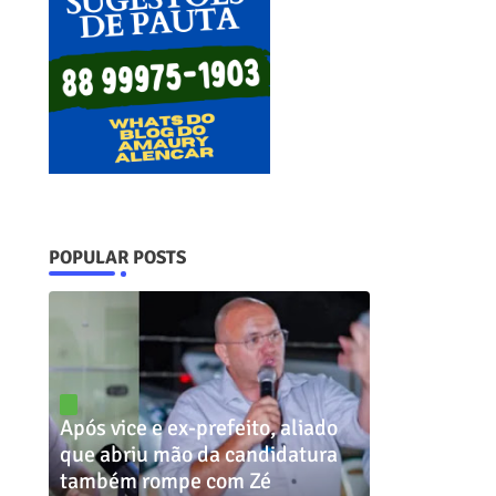
POPULAR POSTS
Após vice e ex-prefeito, aliado
que abriu mão da candidatura
também rompe com Zé