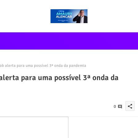
sob alerta para uma possível 3ª onda da pandemia
 alerta para uma possível 3ª onda da
share
0