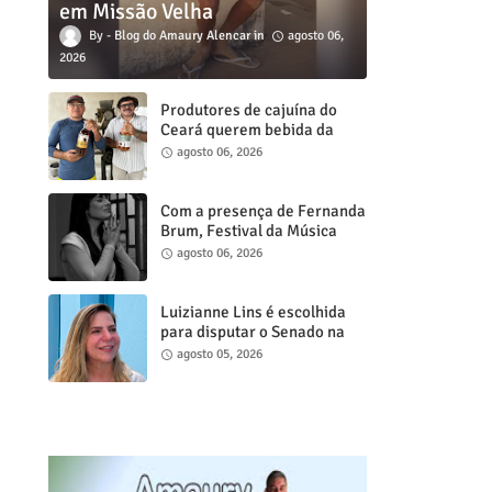
em Missão Velha
Blog do Amaury Alencar
agosto 06,
2026
Produtores de cajuína do
Ceará querem bebida da
agricultura familiar na
agosto 06, 2026
merenda escolar e levam
reivindicação à agenda
política
Com a presença de Fernanda
Brum, Festival da Música
Gospel de Juazeiro do Norte
agosto 06, 2026
acontece neste sábado, 8
Luizianne Lins é escolhida
para disputar o Senado na
chapa de Elmano de Freitas
agosto 05, 2026