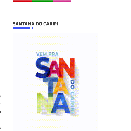
SANTANA DO CARIRI
a
e
a
s