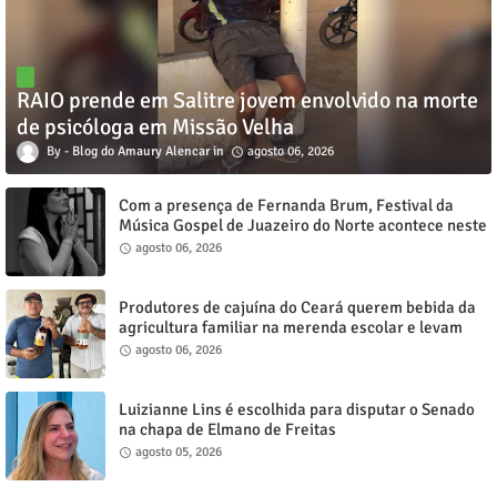
RAIO prende em Salitre jovem envolvido na morte
de psicóloga em Missão Velha
Blog do Amaury Alencar
agosto 06, 2026
Com a presença de Fernanda Brum, Festival da
Música Gospel de Juazeiro do Norte acontece neste
sábado, 8
agosto 06, 2026
Produtores de cajuína do Ceará querem bebida da
agricultura familiar na merenda escolar e levam
reivindicação à agenda política
agosto 06, 2026
Luizianne Lins é escolhida para disputar o Senado
na chapa de Elmano de Freitas
agosto 05, 2026