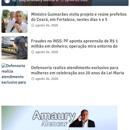
Blog do Amaury Alencar
agosto 05, 2026
Ministro Guimarães visita projeto e reúne prefeitos
do Ceará, em Fortaleza, nestes dias 4 e 5
agosto 04, 2026
Fraudes no INSS: PF aponta apreensão de R$ 1
milhão em dinheiro; operação mira entorno do
senador Weverton Rocha
agosto 04, 2026
Defensoria realiza atendimento exclusivo para
mulheres em celebração aos 20 anos da Lei Maria
da Penha, nos dias (4) e (5), de agosto em Juazeiro
agosto 04, 2026
do Norte