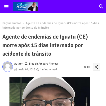
Página inicial
Agente de endemias de Iguatu (CE) morre após 15 dias
internado por acidente de trânsito
Agente de endemias de Iguatu (CE)
morre após 15 dias internado por
acidente de trânsito
person
Author -
Blog do Amaury Alencar
share
0
maio 02, 2026
1 minute read