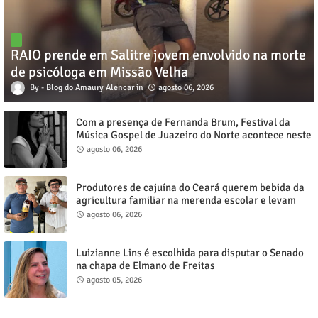
RAIO prende em Salitre jovem envolvido na morte
de psicóloga em Missão Velha
Blog do Amaury Alencar
agosto 06, 2026
Com a presença de Fernanda Brum, Festival da
Música Gospel de Juazeiro do Norte acontece neste
sábado, 8
agosto 06, 2026
Produtores de cajuína do Ceará querem bebida da
agricultura familiar na merenda escolar e levam
reivindicação à agenda política
agosto 06, 2026
Luizianne Lins é escolhida para disputar o Senado
na chapa de Elmano de Freitas
agosto 05, 2026