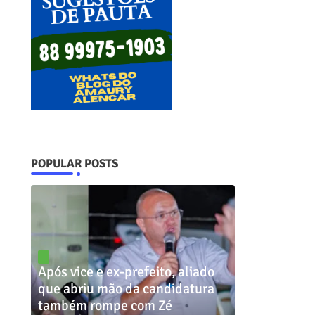
POPULAR POSTS
Após vice e ex-prefeito, aliado
que abriu mão da candidatura
também rompe com Zé