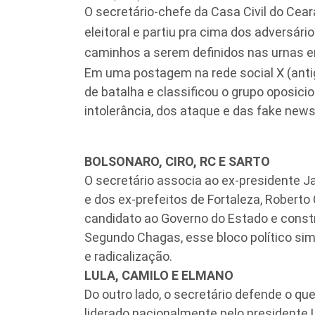
O secretário-chefe da Casa Civil do Cear
eleitoral e partiu pra cima dos adversá
caminhos a serem definidos nas urnas 
Em uma postagem na rede social X (anti
de batalha e classificou o grupo oposici
intolerância, dos ataque e das fake news
BOLSONARO, CIRO, RC E SARTO
O secretário associa ao ex-presidente J
e dos ex-prefeitos de Fortaleza, Roberto C
candidato ao Governo do Estado e constró
Segundo Chagas, esse bloco político si
e radicalização.
LULA, CAMILO E ELMANO
Do outro lado, o secretário defende o qu
liderado nacionalmente pelo presidente Lu