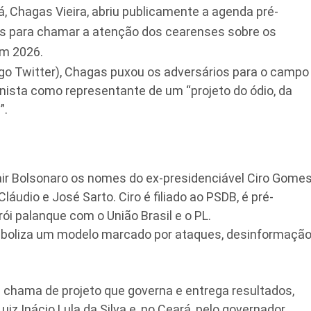
á, Chagas Vieira, abriu publicamente a agenda pré-
rios para chamar a atenção dos cearenses sobre os
em 2026.
go Twitter), Chagas puxou os adversários para o campo
onista como representante de um “projeto do ódio, da
”.
air Bolsonaro os nomes do ex-presidenciável Ciro Gome
láudio e José Sarto. Ciro é filiado ao PSDB, é pré-
i palanque com o União Brasil e o PL.
mboliza um modelo marcado por ataques, desinformaçã
e chama de projeto que governa e entrega resultados,
iz Inácio Lula da Silva e, no Ceará, pelo governador