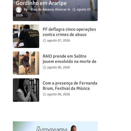
Gordinho em Araripe
Blog do Amaury Alencar
agosto 07,
2026
PF deflagra cinco operações
contra crimes de abuso
sexual infanto juvenil em
agosto 07, 2026
cidades do Ceará
RAIO prende em Salitre
jovem envolvido na morte de
psicóloga em Missão Velha
agosto 06, 2026
Com a presença de Fernanda
Brum, Festival da Música
Gospel de Juazeiro do Norte
agosto 06, 2026
acontece neste sábado, 8