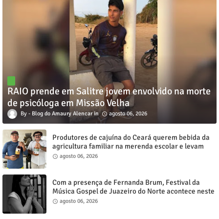
RAIO prende em Salitre jovem envolvido na morte
de psicóloga em Missão Velha
Blog do Amaury Alencar
agosto 06, 2026
Produtores de cajuína do Ceará querem bebida da
agricultura familiar na merenda escolar e levam
reivindicação à agenda política
agosto 06, 2026
Com a presença de Fernanda Brum, Festival da
Música Gospel de Juazeiro do Norte acontece neste
sábado, 8
agosto 06, 2026