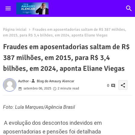
Página inicial
Fraudes em aposentadorias saltam de R$ 387 milhões,
em 2015, para R$ 3,4 bilhões, em 2024, aponta Eliane Viegas
Fraudes em aposentadorias saltam de R$
387 milhões, em 2015, para R$ 3,4
bilhões, em 2024, aponta Eliane Viegas
person
Author -
Blog do Amaury Alencar
share
0
setembro 06, 2025
2 minute read
Foto: Lula Marques/Agência Brasil
A evolução dos descontos indevidos em
aposentadorias e pensões foi detalhada