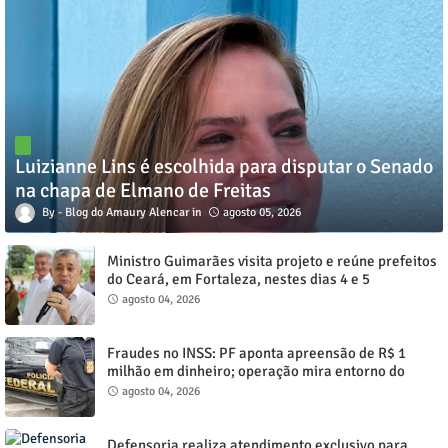
Luizianne Lins é escolhida para disputar o Senado
na chapa de Elmano de Freitas
Blog do Amaury Alencar
agosto 05, 2026
Ministro Guimarães visita projeto e reúne prefeitos
do Ceará, em Fortaleza, nestes dias 4 e 5
agosto 04, 2026
Fraudes no INSS: PF aponta apreensão de R$ 1
milhão em dinheiro; operação mira entorno do
senador Weverton Rocha
agosto 04, 2026
Defensoria realiza atendimento exclusivo para