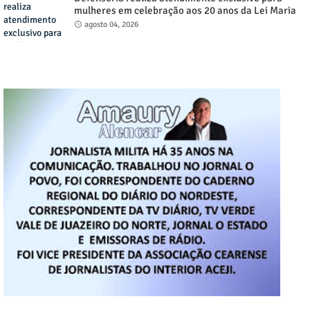
mulheres em celebração aos 20 anos da Lei Maria
da Penha, nos dias (4) e (5), de agosto em Juazeiro
agosto 04, 2026
do Norte