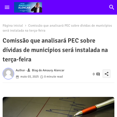
Página inicial
Comissão que analisará PEC sobre dívidas de municípios
será instalada na terça-feira
Comissão que analisará PEC sobre
dívidas de municípios será instalada na
terça-feira
person
Author -
Blog do Amaury Alencar
share
0
maio 03, 2025
0 minute read