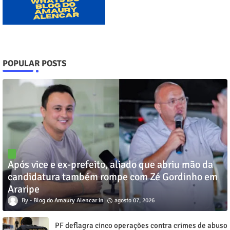
POPULAR POSTS
Após vice e ex-prefeito, aliado que abriu mão da
candidatura também rompe com Zé Gordinho em
Araripe
Blog do Amaury Alencar
agosto 07, 2026
PF deflagra cinco operações contra crimes de abuso