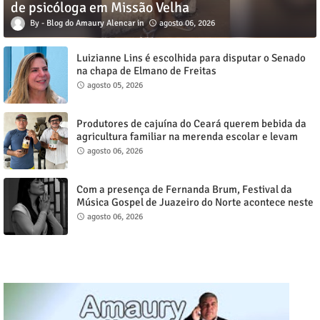
de psicóloga em Missão Velha
Blog do Amaury Alencar
agosto 06, 2026
Luizianne Lins é escolhida para disputar o Senado
na chapa de Elmano de Freitas
agosto 05, 2026
Produtores de cajuína do Ceará querem bebida da
agricultura familiar na merenda escolar e levam
reivindicação à agenda política
agosto 06, 2026
Com a presença de Fernanda Brum, Festival da
Música Gospel de Juazeiro do Norte acontece neste
sábado, 8
agosto 06, 2026