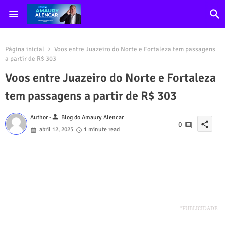
Página inicial
Voos entre Juazeiro do Norte e Fortaleza tem passagens
a partir de R$ 303
Voos entre Juazeiro do Norte e Fortaleza
tem passagens a partir de R$ 303
person
Author -
Blog do Amaury Alencar
share
0
abril 12, 2025
1 minute read
*PUBLICIDADE