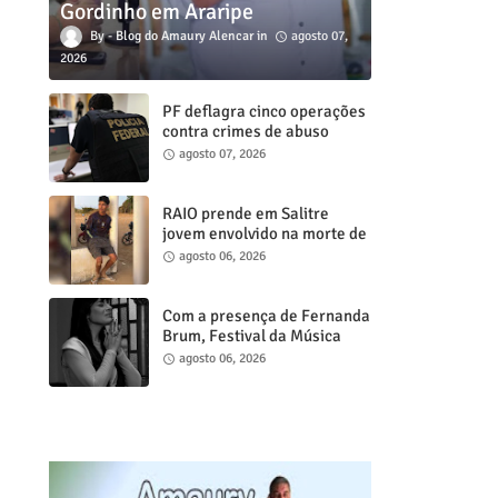
Gordinho em Araripe
Blog do Amaury Alencar
agosto 07,
2026
PF deflagra cinco operações
contra crimes de abuso
sexual infanto juvenil em
agosto 07, 2026
cidades do Ceará
RAIO prende em Salitre
jovem envolvido na morte de
psicóloga em Missão Velha
agosto 06, 2026
Com a presença de Fernanda
Brum, Festival da Música
Gospel de Juazeiro do Norte
agosto 06, 2026
acontece neste sábado, 8