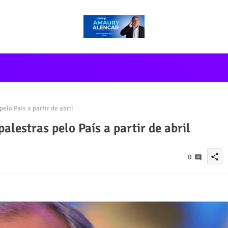
elo País a partir de abril
alestras pelo País a partir de abril
share
0