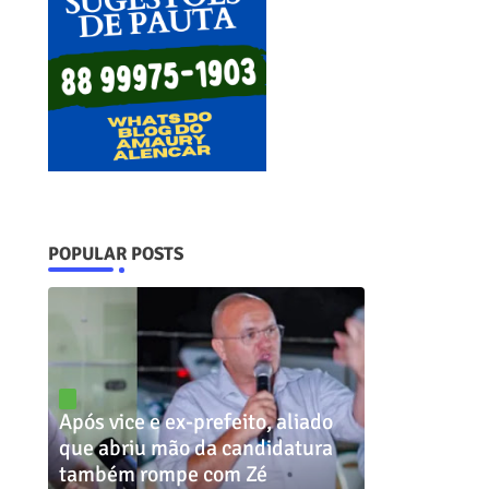
POPULAR POSTS
Após vice e ex-prefeito, aliado
que abriu mão da candidatura
também rompe com Zé