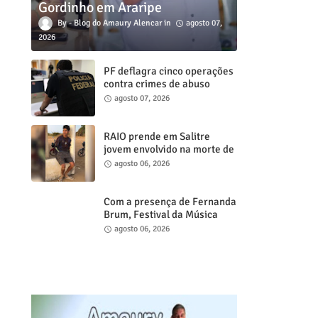
Gordinho em Araripe
Blog do Amaury Alencar
agosto 07,
2026
PF deflagra cinco operações
contra crimes de abuso
sexual infanto juvenil em
agosto 07, 2026
cidades do Ceará
RAIO prende em Salitre
jovem envolvido na morte de
psicóloga em Missão Velha
agosto 06, 2026
Com a presença de Fernanda
Brum, Festival da Música
Gospel de Juazeiro do Norte
agosto 06, 2026
acontece neste sábado, 8