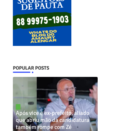
POPULAR POSTS
Após vice e ex-prefeito, aliado
que abriu mão da candidatura
também rompe com Zé