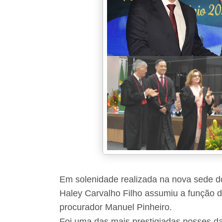
Em solenidade realizada na nova sede do
Haley Carvalho Filho assumiu a função d
procurador Manuel Pinheiro.
Foi uma das mais prestigiadas posses da h