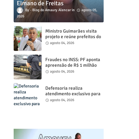
Elmano de Freitas
Blog do Amaury Alencar
agosto 05,
2026
Ministro Guimarães visita
projeto e reúne prefeitos do
Ceará, em Fortaleza, nestes
agosto 04, 2026
dias 4 e 5
Fraudes no INSS: PF aponta
apreensão de R$ 1 milhão
em dinheiro; operação mira
agosto 04, 2026
entorno do senador
Weverton Rocha
Defensoria realiza
atendimento exclusivo para
mulheres em celebração aos
agosto 04, 2026
20 anos da Lei Maria da
Penha, nos dias (4) e (5), de
agosto em Juazeiro do Norte