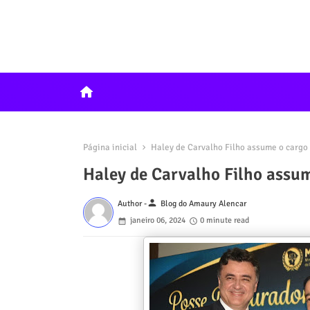
home
Página inicial
Haley de Carvalho Filho assume o cargo 
Haley de Carvalho Filho assum
person
Author -
Blog do Amaury Alencar
janeiro 06, 2024
0 minute read