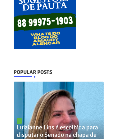
POPULAR POSTS
Luizianne Lins é escolhida para
disputar o Senado na chapa de