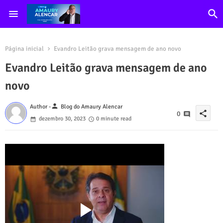
Página inicial
Evandro Leitão grava mensagem de ano novo
Evandro Leitão grava mensagem de ano
novo
person
Author -
Blog do Amaury Alencar
share
0
dezembro 30, 2023
0 minute read