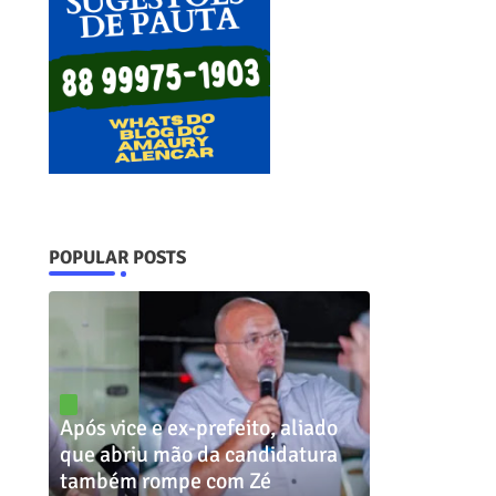
POPULAR POSTS
Após vice e ex-prefeito, aliado
que abriu mão da candidatura
também rompe com Zé