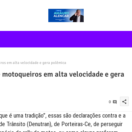
ros em alta velocidade e gera polêmica
 motoqueiros em alta velocidade e gera
share
0
 que é uma tradição”, essas são declarações contra e a
e Trânsito (Denutran), de Porteiras-Ce, de perseguir