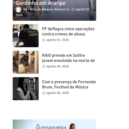
Gordinho em Araripe
Blog do Amaury Alencar
agosto 07,
2026
PF deflagra cinco operações
contra crimes de abuso
sexual infanto juvenil em
agosto 07, 2026
cidades do Ceará
RAIO prende em Salitre
jovem envolvido na morte de
psicóloga em Missão Velha
agosto 06, 2026
Com a presença de Fernanda
Brum, Festival da Música
Gospel de Juazeiro do Norte
agosto 06, 2026
acontece neste sábado, 8