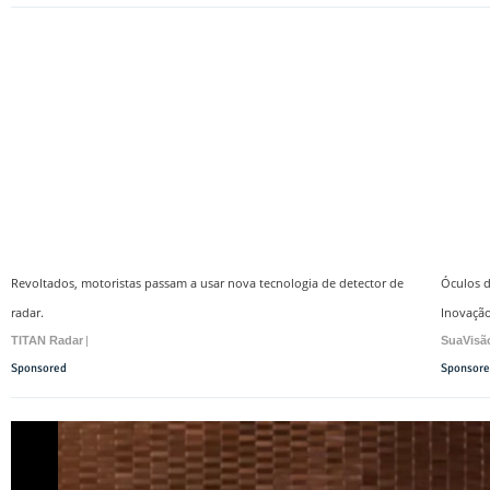
Revoltados, motoristas passam a usar nova tecnologia de detector de
Óculos d
radar.
Inovação
TITAN Radar
|
SuaVisã
Sponsored
Sponsor