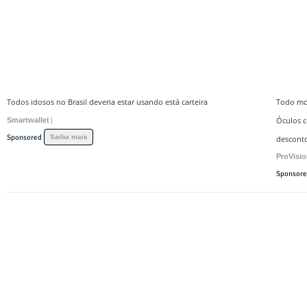
Todos idosos no Brasil deveria estar usando está carteira
Todo mot
Óculos c
Smartwallet
|
Sponsored
Saiba mais
desconto
ProVisi
Sponsor