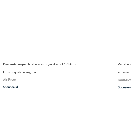
Desconto imperdível em air fryer 4 em 1 12 litros
Panelas
Envio rápido e seguro
Frite se
Air Fryer
|
RedSilv
Sponsored
Sponsor