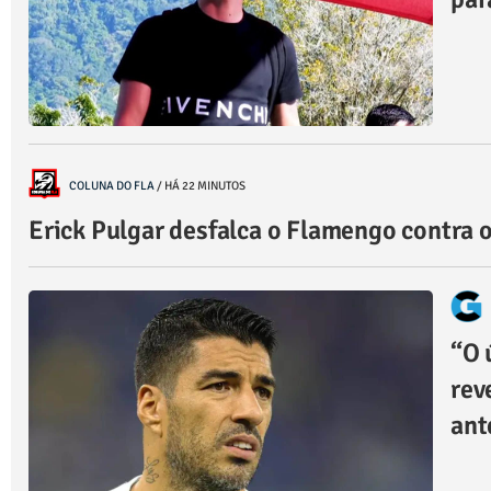
COLUNA DO FLA
/
HÁ 22 MINUTOS
Erick Pulgar desfalca o Flamengo contra o
“O 
rev
ant