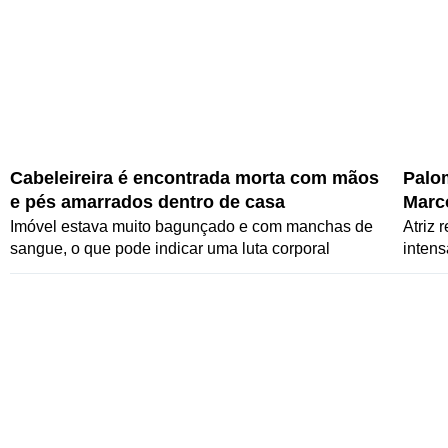
Cabeleireira é encontrada morta com mãos
Palo
e pés amarrados dentro de casa
Marc
da te
Imóvel estava muito bagunçado e com manchas de
Atriz 
sangue, o que pode indicar uma luta corporal
intens
veja a