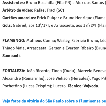
Assistentes:
Bruno Boschilia (Fifa-PR) e Alex dos Santos 
Árbitro de vídeo:
Rafael Traci (SC)
Cartões amarelos:
Erick Pulgar e Bruno Henrique (Flam
Gols:
Gabriel, aos 13’/1ºT; e Arrascaeta, aos 18’/2ºT (Fl
FLAMENGO:
Matheus Cunha; Wesley, Fabrício Bruno, Léo 
Thiago Maia, Arrascaeta, Gerson e Everton Ribeiro (Brun
Sampaoli
.
FORTALEZA:
João Ricardo; Tinga (Dudu), Marcelo Beneve
Alexandre (Romarinho), José Welison (Hércules), Yago Pi
Pochettino (Lucas Crispim); Lucero.
Técnico: Vojvoda
.
Veja fotos da vitória do São Paulo sobre o Fluminense pe