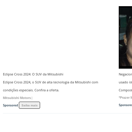
Eclipse Cross 2024: O SUV da Mitsubishi
Negacio
Eclipse Cross 2024, o SUV de alta tecnologia da Mitsubishi com
usado is
condições especiais. Confira a oferta.
Composto
*Prazer
Mitsubishi Motors
|
Sponsor
Sponsored
Saiba mais