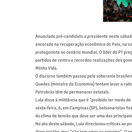
Anunciado pré-candidato a presidente neste sábado,
ancorado na recuperação econômica do País, na cor
protagonista no cenário mundial. O líder do PT pre
partidos de centro e recordou realizações dos gove
Minha Vida.
O discurso também passou pela soberania brasileir
Guedes (ministro da Economia) tentam levar a cabo
Petrobrás têm de permanacer estatais.
Lula disse à militância que é "proibido ter medo d
sexta-feira, 6, em Campinas (SP), bolsonaristas fi
do clima de tensão que deve ser uma das principai
No ato deste sábado, Lula direcionou críticas ao pr
dizer cristão, mas "não tem amor ao próximo". O pe