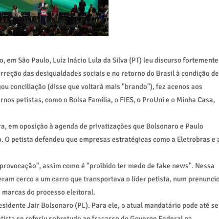
 em São Paulo, Luiz Inácio Lula da Silva (PT) leu discurso fortemente
reção das desigualdades sociais e no retorno do Brasil à condição de
gou conciliação (disse que voltará mais "brando"), fez acenos aos
rnos petistas, como o Bolsa Família, o FIES, o ProUni e o Minha Casa,
a, em oposição à agenda de privatizações que Bolsonaro e Paulo
. O petista defendeu que empresas estratégicas como a Eletrobras e 
e provocação", assim como é "proibido ter medo de fake news". Nessa
zeram cerco a um carro que transportava o líder petista, num prenunci
s marcas do processo eleitoral.
esidente Jair Bolsonaro (PL). Para ele, o atual mandatário pode até se
tista se referiu sobretudo ao fracasso do Governo Federal na