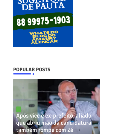
POPULAR POSTS
Após vice e ex-prefeito, aliado
que abriu mão da candidatura
também rompe com Zé