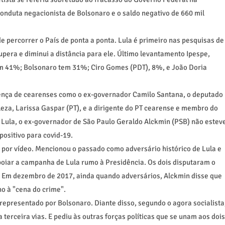
nduta negacionista de Bolsonaro e o saldo negativo de 660 mil
 percorrer o País de ponta a ponta. Lula é primeiro nas pesquisas de
upera e diminui a distância para ele. Último levantamento Ipespe,
com 41%; Bolsonaro tem 31%; Ciro Gomes (PDT), 8%, e João Doria
ença de cearenses como o ex-governador Camilo Santana, o deputado
eza, Larissa Gaspar (PT), e a dirigente do PT cearense e membro do
de Lula, o ex-governador de São Paulo Geraldo Alckmin (PSB) não estev
positivo para covid-19.
s por vídeo. Mencionou o passado como adversário histórico de Lula e
oiar a campanha de Lula rumo à Presidência. Os dois disputaram o
. Em dezembro de 2017, ainda quando adversários, Alckmin disse que
no à "cena do crime".
 representado por Bolsonaro. Diante disso, segundo o agora socialista
terceira vias. E pediu às outras forças políticas que se unam aos dois