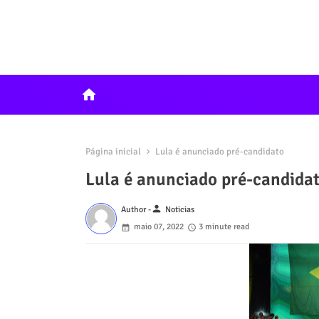
home
Página inicial
Lula é anunciado pré-candidato
Lula é anunciado pré-candida
person
Author -
Noticias
maio 07, 2022
3 minute read