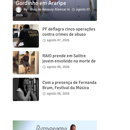
Gordinho em Araripe
Blog do Amaury Alencar
agosto 07,
2026
PF deflagra cinco operações
contra crimes de abuso
sexual infanto juvenil em
agosto 07, 2026
cidades do Ceará
RAIO prende em Salitre
jovem envolvido na morte de
psicóloga em Missão Velha
agosto 06, 2026
Com a presença de Fernanda
Brum, Festival da Música
Gospel de Juazeiro do Norte
agosto 06, 2026
acontece neste sábado, 8