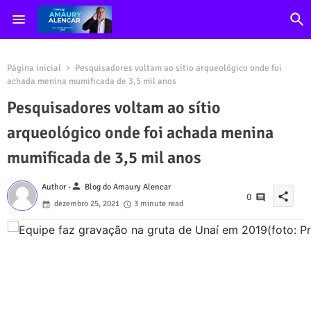
Página inicial
Pesquisadores voltam ao sítio arqueológico onde foi
achada menina mumificada de 3,5 mil anos
Pesquisadores voltam ao sítio
arqueológico onde foi achada menina
mumificada de 3,5 mil anos
person
Author -
Blog do Amaury Alencar
share
0
dezembro 25, 2021
3 minute read