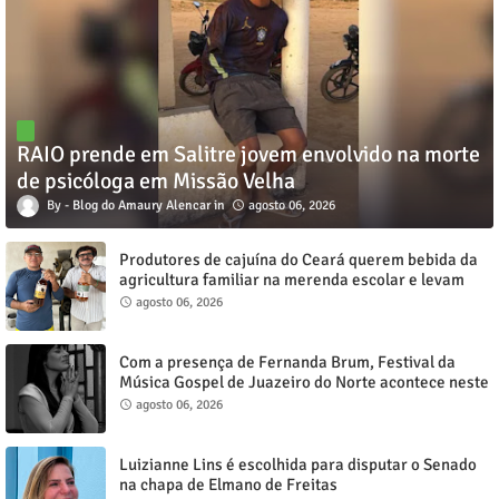
RAIO prende em Salitre jovem envolvido na morte
de psicóloga em Missão Velha
Blog do Amaury Alencar
agosto 06, 2026
Produtores de cajuína do Ceará querem bebida da
agricultura familiar na merenda escolar e levam
reivindicação à agenda política
agosto 06, 2026
Com a presença de Fernanda Brum, Festival da
Música Gospel de Juazeiro do Norte acontece neste
sábado, 8
agosto 06, 2026
Luizianne Lins é escolhida para disputar o Senado
na chapa de Elmano de Freitas