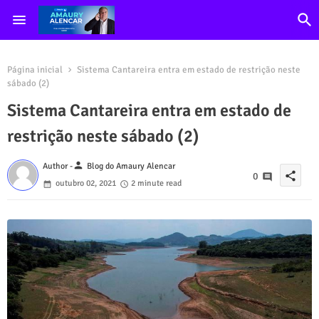
Página inicial
Sistema Cantareira entra em estado de restrição neste
sábado (2)
Sistema Cantareira entra em estado de
restrição neste sábado (2)
person
Author -
Blog do Amaury Alencar
share
0
outubro 02, 2021
2 minute read