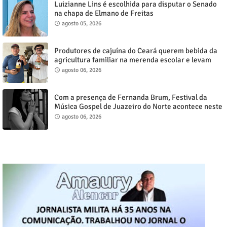
Luizianne Lins é escolhida para disputar o Senado
na chapa de Elmano de Freitas
agosto 05, 2026
Produtores de cajuína do Ceará querem bebida da
agricultura familiar na merenda escolar e levam
reivindicação à agenda política
agosto 06, 2026
Com a presença de Fernanda Brum, Festival da
Música Gospel de Juazeiro do Norte acontece neste
sábado, 8
agosto 06, 2026