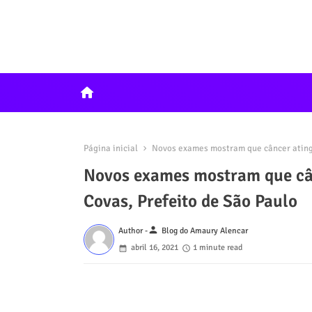
home
Página inicial
Novos exames mostram que câncer atingi
Novos exames mostram que cân
Covas, Prefeito de São Paulo
person
Author -
Blog do Amaury Alencar
abril 16, 2021
1 minute read