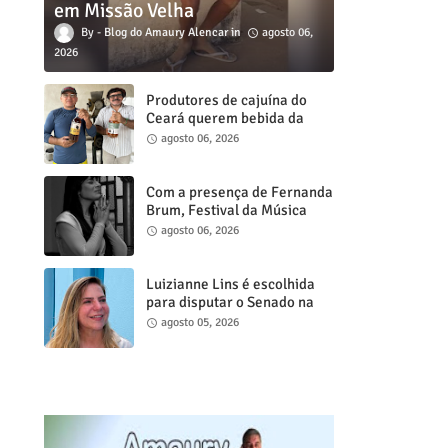
em Missão Velha
Blog do Amaury Alencar
agosto 06,
2026
Produtores de cajuína do
Ceará querem bebida da
agricultura familiar na
agosto 06, 2026
merenda escolar e levam
reivindicação à agenda
política
Com a presença de Fernanda
Brum, Festival da Música
Gospel de Juazeiro do Norte
agosto 06, 2026
acontece neste sábado, 8
Luizianne Lins é escolhida
para disputar o Senado na
chapa de Elmano de Freitas
agosto 05, 2026