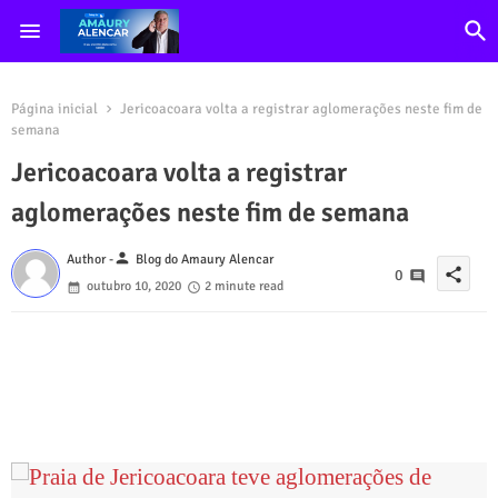
Página inicial
Jericoacoara volta a registrar aglomerações neste fim de
semana
Jericoacoara volta a registrar
aglomerações neste fim de semana
person
Author -
Blog do Amaury Alencar
share
0
outubro 10, 2020
2 minute read