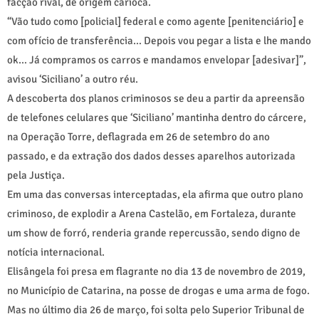
facção rival, de origem carioca.
“Vão tudo como [policial] federal e como agente [penitenciário] e
com ofício de transferência… Depois vou pegar a lista e lhe mando
ok… Já compramos os carros e mandamos envelopar [adesivar]”,
avisou ‘Siciliano’ a outro réu.
A descoberta dos planos criminosos se deu a partir da apreensão
de telefones celulares que ‘Siciliano’ mantinha dentro do cárcere,
na Operação Torre, deflagrada em 26 de setembro do ano
passado, e da extração dos dados desses aparelhos autorizada
pela Justiça.
Em uma das conversas interceptadas, ela afirma que outro plano
criminoso, de explodir a Arena Castelão, em Fortaleza, durante
um show de forró, renderia grande repercussão, sendo digno de
notícia internacional.
Elisângela foi presa em flagrante no dia 13 de novembro de 2019,
no Município de Catarina, na posse de drogas e uma arma de fogo.
Mas no último dia 26 de março, foi solta pelo Superior Tribunal de