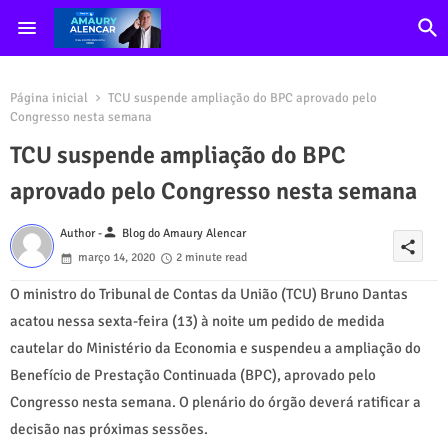
Página inicial
TCU suspende ampliação do BPC aprovado pelo
Congresso nesta semana
TCU suspende ampliação do BPC
aprovado pelo Congresso nesta semana
person
Author -
Blog do Amaury Alencar
share
março 14, 2020
2 minute read
O ministro do Tribunal de Contas da União (TCU) Bruno Dantas
acatou
nessa sexta-feira
(13) à noite um pedido de medida
cautelar do Ministério da Economia e suspendeu a ampliação do
Benefício de Prestação Continuada (BPC), aprovado pelo
Congresso nesta semana. O plenário do órgão deverá ratificar a
decisão nas próximas sessões.