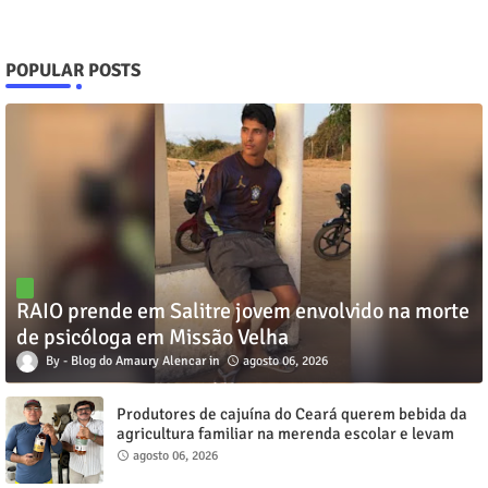
POPULAR POSTS
RAIO prende em Salitre jovem envolvido na morte
de psicóloga em Missão Velha
Blog do Amaury Alencar
agosto 06, 2026
Produtores de cajuína do Ceará querem bebida da
agricultura familiar na merenda escolar e levam
reivindicação à agenda política
agosto 06, 2026