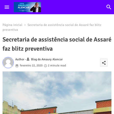
Página inicial
Secretaria de assistência social de Assaré faz blitz
preventiva
Secretaria de assistência social de Assaré
faz blitz preventiva
person
Author -
Blog do Amaury Alencar
share
fevereiro 22, 2020
2 minute read