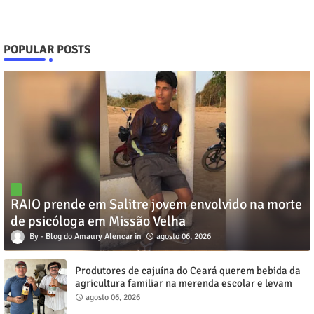
POPULAR POSTS
RAIO prende em Salitre jovem envolvido na morte
de psicóloga em Missão Velha
Blog do Amaury Alencar
agosto 06, 2026
Produtores de cajuína do Ceará querem bebida da
agricultura familiar na merenda escolar e levam
reivindicação à agenda política
agosto 06, 2026