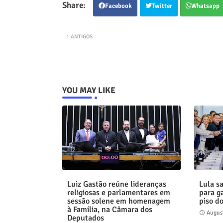
Facebook
Twitter
Whatsapp
ANTIGOS
YOU MAY LIKE
Luiz Gastão reúne lideranças
Lula s
religiosas e parlamentares em
para g
sessão solene em homenagem
piso do
à Família, na Câmara dos
August
Deputados