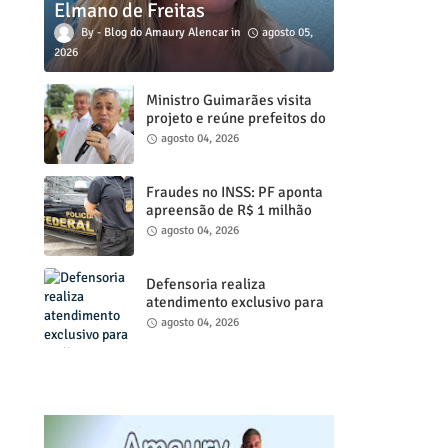
Elmano de Freitas
Blog do Amaury Alencar
agosto 05,
2026
Ministro Guimarães visita
projeto e reúne prefeitos do
Ceará, em Fortaleza, nestes
agosto 04, 2026
dias 4 e 5
Fraudes no INSS: PF aponta
apreensão de R$ 1 milhão
em dinheiro; operação mira
agosto 04, 2026
entorno do senador
Weverton Rocha
Defensoria realiza
atendimento exclusivo para
mulheres em celebração aos
agosto 04, 2026
20 anos da Lei Maria da
Penha, nos dias (4) e (5), de
agosto em Juazeiro do Norte