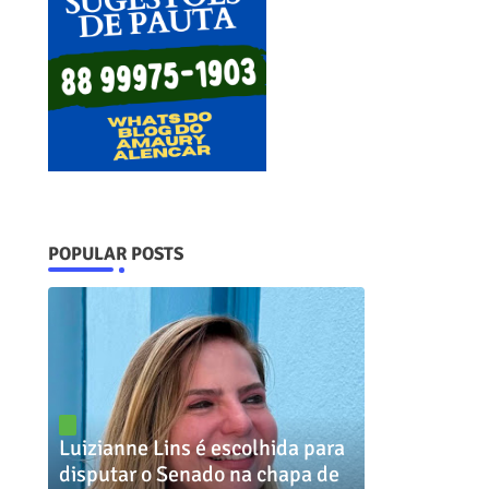
POPULAR POSTS
Luizianne Lins é escolhida para
disputar o Senado na chapa de