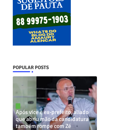
POPULAR POSTS
Após vice e ex-prefeito, aliado
que abriu mão da candidatura
também rompe com Zé