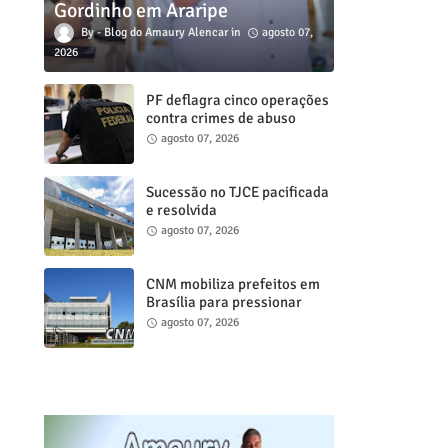
Gordinho em Araripe
Blog do Amaury Alencar
agosto 07,
2026
PF deflagra cinco operações
contra crimes de abuso
sexual infanto juvenil em
agosto 07, 2026
cidades do Ceará
Sucessão no TJCE pacificada
e resolvida
agosto 07, 2026
CNM mobiliza prefeitos em
Brasília para pressionar
Congresso por medidas de
agosto 07, 2026
reforço aos cofres
municipais