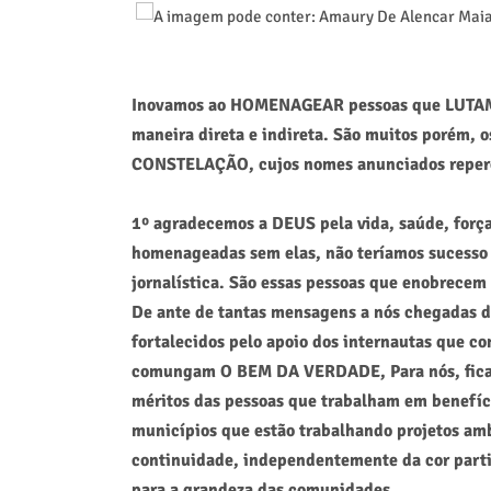
Inovamos ao HOMENAGEAR pessoas que LUTAM 
maneira direta e indireta. São muitos porém
CONSTELAÇÃO, cujos nomes anunciados reper
1º agradecemos a DEUS pela vida, saúde, força
homenageadas sem elas, não teríamos sucesso
jornalística. São essas pessoas que enobrecem o
De ante de tantas mensagens a nós chegadas d
fortalecidos pelo apoio dos internautas que c
comungam O BEM DA VERDADE, Para nós, ficará
méritos das pessoas que trabalham em benefíci
municípios que estão trabalhando projetos am
continuidade, independentemente da cor partidár
para a grandeza das comunidades.