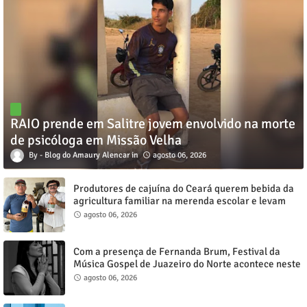
RAIO prende em Salitre jovem envolvido na morte
de psicóloga em Missão Velha
Blog do Amaury Alencar
agosto 06, 2026
Produtores de cajuína do Ceará querem bebida da
agricultura familiar na merenda escolar e levam
reivindicação à agenda política
agosto 06, 2026
Com a presença de Fernanda Brum, Festival da
Música Gospel de Juazeiro do Norte acontece neste
sábado, 8
agosto 06, 2026