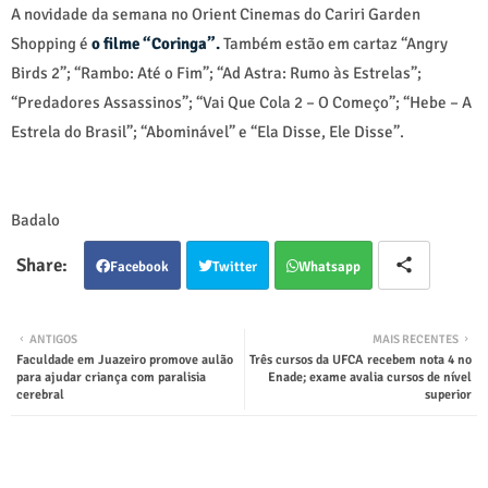
A novidade da semana no Orient Cinemas do Cariri Garden
Shopping é
o filme “Coringa”.
Também estão em cartaz “Angry
Birds 2”; “Rambo: Até o Fim”; “Ad Astra: Rumo às Estrelas”;
“Predadores Assassinos”; “Vai Que Cola 2 – O Começo”; “Hebe – A
Estrela do Brasil”; “Abominável” e “Ela Disse, Ele Disse”.
Badalo
Facebook
Twitter
Whatsapp
ANTIGOS
MAIS RECENTES
Faculdade em Juazeiro promove aulão
Três cursos da UFCA recebem nota 4 no
para ajudar criança com paralisia
Enade; exame avalia cursos de nível
cerebral
superior