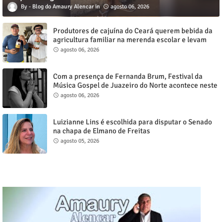
Blog do Amaury Alencar
agosto 06, 2026
Produtores de cajuína do Ceará querem bebida da
agricultura familiar na merenda escolar e levam
reivindicação à agenda política
agosto 06, 2026
Com a presença de Fernanda Brum, Festival da
Música Gospel de Juazeiro do Norte acontece neste
sábado, 8
agosto 06, 2026
Luizianne Lins é escolhida para disputar o Senado
na chapa de Elmano de Freitas
agosto 05, 2026