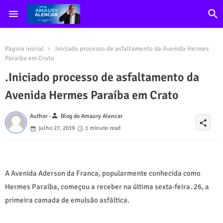
Página inicial
.Iniciado processo de asfaltamento da Avenida Hermes
Paraíba em Crato
.Iniciado processo de asfaltamento da
Avenida Hermes Paraíba em Crato
person
Author -
Blog do Amaury Alencar
share
julho 27, 2019
1 minute read
A Avenida Aderson da Franca, popularmente conhecida como
Hermes Paraíba, começou a receber na última sexta-feira. 26, a
primeira camada de emulsão asfáltica.